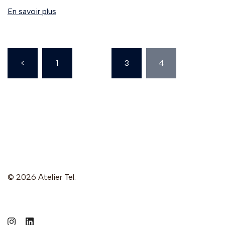
En savoir plus
Pagination
<
1
…
3
4
des
publications
© 2026 Atelier Tel.